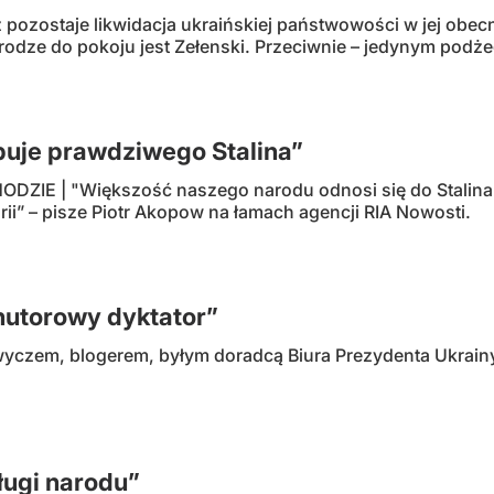
pozostaje likwidacja ukraińskiej państwowości w jej obecn
rodze do pokoju jest Zełenski. Przeciwnie – jedynym pod
buje prawdziwego Stalina”
ZIE | "Większość naszego narodu odnosi się do Stalina nie
orii” – pisze Piotr Akopow na łamach agencji RIA Nowosti.
chutorowy dyktator”
wyczem, blogerem, byłym doradcą Biura Prezydenta Ukrain
ugi narodu”