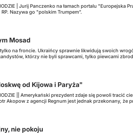
ZIE | Jurij Panczenko na łamach portalu "Europejska Pr
 RP. Nazywa go "polskim Trumpem”.
zym Mosad
 tylko na froncie. Ukraińcy sprawnie likwidują swoich wrog
gandystów, którzy nie byli sprawcami, tylko piewcami zbr
oskwę od Kijowa i Paryża"
IE || Amerykański prezydent zdaje się powoli tracić cier
otr Akopow z agencji Regnum jest jednak przekonany, że prę
ny, nie pokoju