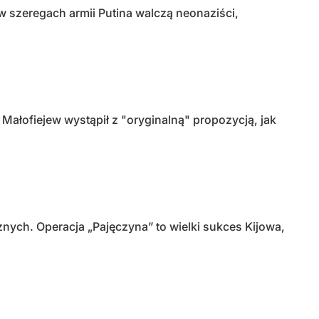
w szeregach armii Putina walczą neonaziści,
łofiejew wystąpił z "oryginalną" propozycją, jak
nych. Operacja „Pajęczyna” to wielki sukces Kijowa,