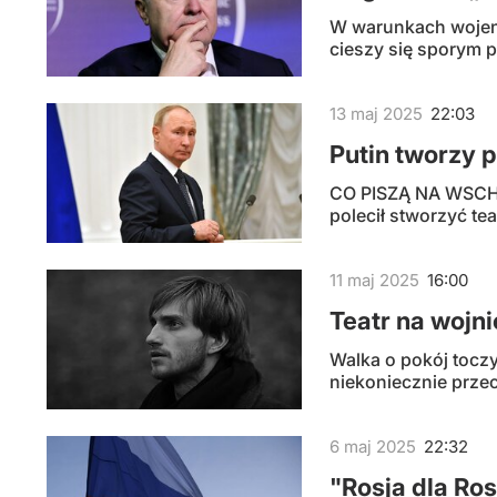
W warunkach wojenn
cieszy się sporym p
13
maj
2025
22:03
Putin tworzy p
CO PISZĄ NA WSCHOD
polecił stworzyć tea
11
maj
2025
16:00
Teatr na wojni
Walka o pokój toczy
niekoniecznie prze
6
maj
2025
22:32
"Rosja dla Ro