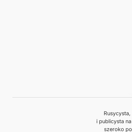
Rusycysta, 
i publicysta n
szeroko poj