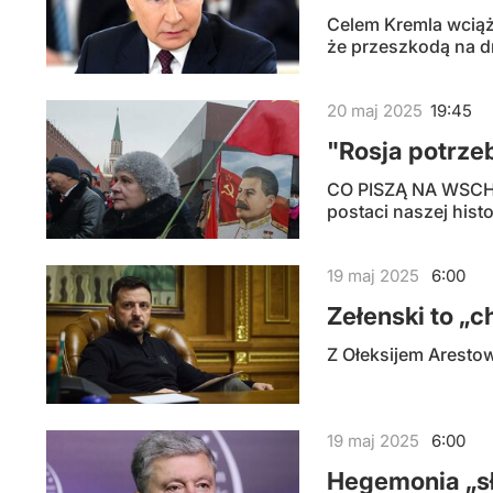
Celem Kremla wciąż 
że przeszkodą na d
20
maj
2025
19:45
"Rosja potrze
CO PISZĄ NA WSCHOD
postaci naszej hist
19
maj
2025
6:00
Zełenski to „
Z Ołeksijem Aresto
19
maj
2025
6:00
Hegemonia „sł